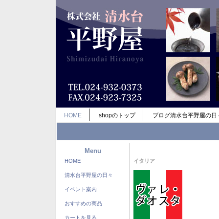
HOME
shopのトップ
ブログ清水台平野屋の日
Menu
HOME
イタリア
清水台平野屋の日々
イベント案内
おすすめの商品
カートを見る