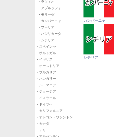
- ラツィオ
- アブルッツォ
- モリーゼ
カンパーニャ
- カンパーニャ
- プーリア
- バジリカータ
- シチリア
- スペイン->
- ポルトガル
シチリア
- イギリス
- オーストリア
- ブルガリア
- ハンガリー
- ルーマニア
- ジョージア
- イスラエル
- ドイツ->
- カリフォルニア
- オレゴン・ワシントン
- カナダ
- チリ
- アルゼンチン