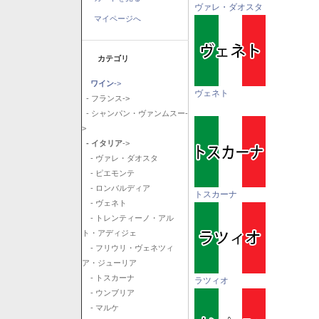
ヴァレ・ダオスタ
マイページへ
カテゴリ
ワイン
->
ヴェネト
- フランス->
- シャンパン・ヴァンムスー-
>
- イタリア
->
- ヴァレ・ダオスタ
- ピエモンテ
- ロンバルディア
トスカーナ
- ヴェネト
- トレンティーノ・アル
ト・アディジェ
- フリウリ・ヴェネツィ
ア・ジューリア
- トスカーナ
ラツィオ
- ウンブリア
- マルケ