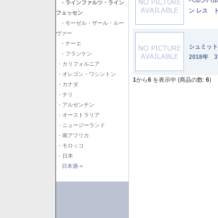
ベルンハル
- ラインファルツ・ライン
ン レス 
フェッセン
- モーゼル・ザール・ルー
ヴァー
- ナーエ
シュミッ
- フランケン
2018年 3
- カリフォルニア
- オレゴン・ワシントン
1
から
6
を表示中 (商品の数:
6
)
- カナダ
- チリ
- アルゼンチン
- オーストラリア
- ニュージーランド
- 南アフリカ
- モロッコ
- 日本
日本酒->