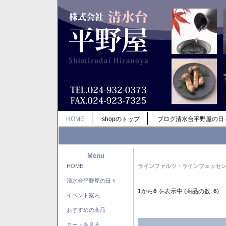
HOME
shopのトップ
ブログ清水台平野屋の日
Menu
HOME
ラインファルツ・ラインフェッセ
清水台平野屋の日々
1
から
6
を表示中 (商品の数:
6
)
イベント案内
おすすめの商品
カートを見る