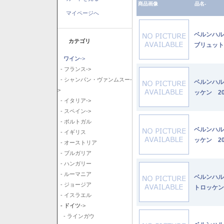
商品画像
品名-
マイページへ
ベルンハル
カテゴリ
ブリュット
ワイン
->
- フランス->
- シャンパン・ヴァンムスー-
ベルンハル
>
ッケン 20
- イタリア->
- スペイン->
- ポルトガル
ベルンハル
- イギリス
ッケン 20
- オーストリア
- ブルガリア
- ハンガリー
- ルーマニア
ベルンハル
- ジョージア
トロッケン
- イスラエル
- ドイツ
->
- ラインガウ