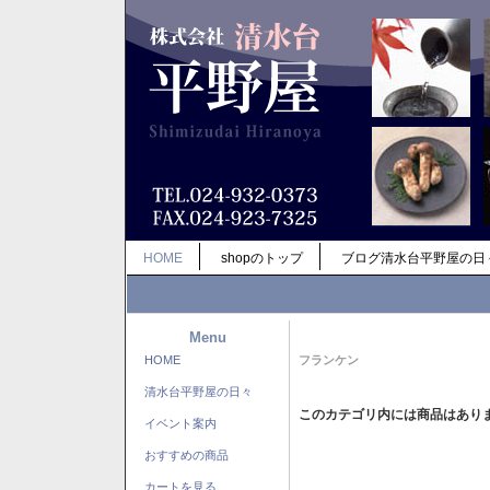
HOME
shopのトップ
ブログ清水台平野屋の日
Menu
HOME
フランケン
清水台平野屋の日々
このカテゴリ内には商品はあり
イベント案内
おすすめの商品
カートを見る