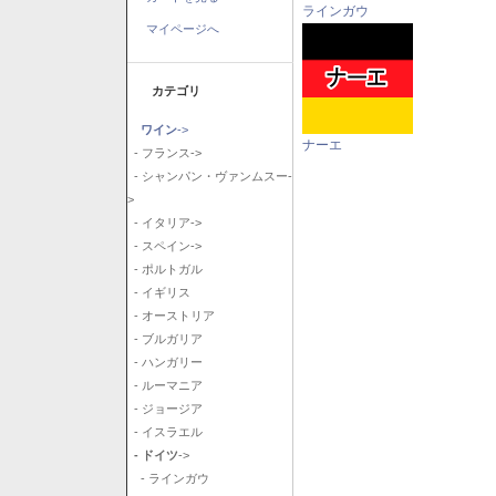
ラインガウ
マイページへ
カテゴリ
ワイン
->
ナーエ
- フランス->
- シャンパン・ヴァンムスー-
>
- イタリア->
- スペイン->
- ポルトガル
- イギリス
- オーストリア
- ブルガリア
- ハンガリー
- ルーマニア
- ジョージア
- イスラエル
- ドイツ
->
- ラインガウ