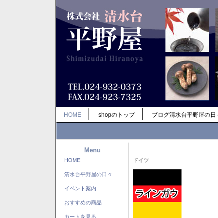
HOME
shopのトップ
ブログ清水台平野屋の日
Menu
HOME
ドイツ
清水台平野屋の日々
イベント案内
おすすめの商品
カートを見る