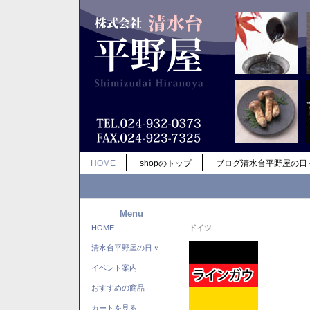
HOME
shopのトップ
ブログ清水台平野屋の日
Menu
HOME
ドイツ
清水台平野屋の日々
イベント案内
おすすめの商品
カートを見る