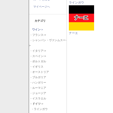
ラインガウ
マイページへ
カテゴリ
ワイン
->
ナーエ
- フランス->
- シャンパン・ヴァンムスー-
>
- イタリア->
- スペイン->
- ポルトガル
- イギリス
- オーストリア
- ブルガリア
- ハンガリー
- ルーマニア
- ジョージア
- イスラエル
- ドイツ
->
- ラインガウ