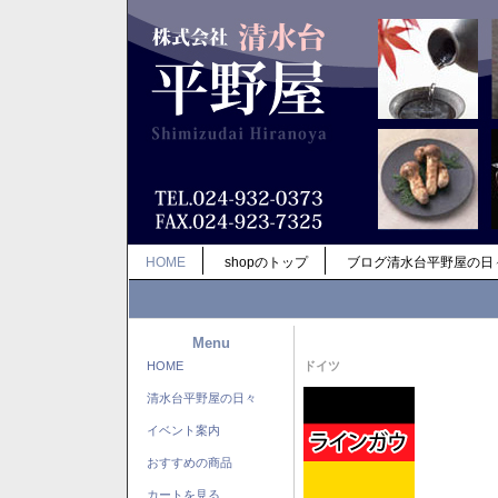
HOME
shopのトップ
ブログ清水台平野屋の日
Menu
HOME
ドイツ
清水台平野屋の日々
イベント案内
おすすめの商品
カートを見る