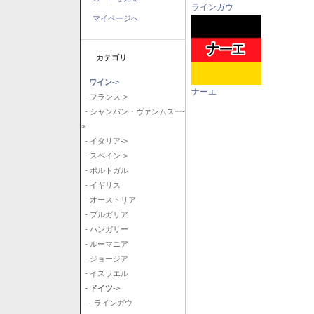
ラインガウ
マイページへ
カテゴリ
ワイン
->
ナーエ
- フランス->
- シャンパン・ヴァンムスー-
>
- イタリア->
- スペイン->
- ポルトガル
- イギリス
- オーストリア
- ブルガリア
- ハンガリー
- ルーマニア
- ジョージア
- イスラエル
- ドイツ
->
- ラインガウ