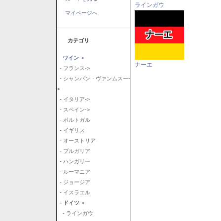
ラインガウ
マイページへ
カテゴリ
ワイン
->
ナーエ
- フランス->
- シャンパン・ヴァンムスー-
>
- イタリア->
- スペイン->
- ポルトガル
- イギリス
- オーストリア
- ブルガリア
- ハンガリー
- ルーマニア
- ジョージア
- イスラエル
- ドイツ
->
- ラインガウ