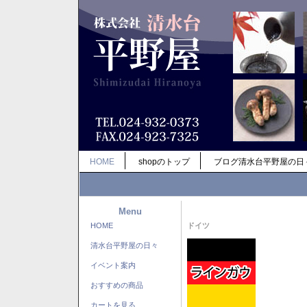
HOME
shopのトップ
ブログ清水台平野屋の日
Menu
HOME
ドイツ
清水台平野屋の日々
イベント案内
おすすめの商品
カートを見る