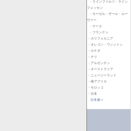
- ラインファルツ・ライン
フェッセン
- モーゼル・ザール・ルー
ヴァー
- ナーエ
- フランケン
- カリフォルニア
- オレゴン・ワシントン
- カナダ
- チリ
- アルゼンチン
- オーストラリア
- ニュージーランド
- 南アフリカ
- モロッコ
- 日本
日本酒->