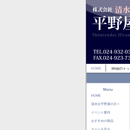
HOME
shopのト
Menu
HOME
清水台平野屋の日々
イベント案内
おすすめの商品
カートを見る