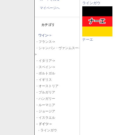
ラインガウ
マイページへ
カテゴリ
ワイン
->
ナーエ
- フランス->
- シャンパン・ヴァンムスー-
>
- イタリア->
- スペイン->
- ポルトガル
- イギリス
- オーストリア
- ブルガリア
- ハンガリー
- ルーマニア
- ジョージア
- イスラエル
- ドイツ
->
- ラインガウ