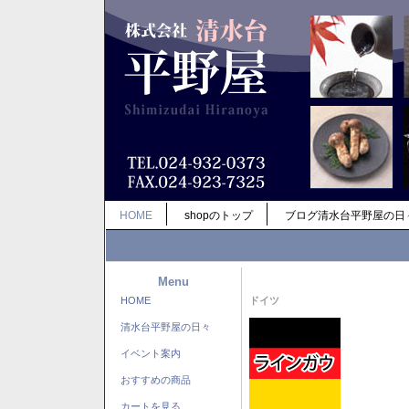
HOME
shopのトップ
ブログ清水台平野屋の日
Menu
HOME
ドイツ
清水台平野屋の日々
イベント案内
おすすめの商品
カートを見る