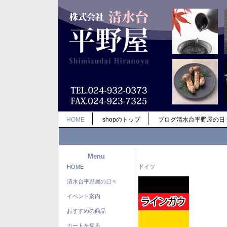
HOME
shopのトップ
ブログ清水台平野屋の日
Menu
HOME
ドイツ
清水台平野屋の日々
イベント案内
おすすめの商品
カートを見る