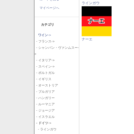
ラインガウ
マイページへ
カテゴリ
ワイン
->
ナーエ
- フランス->
- シャンパン・ヴァンムスー-
>
- イタリア->
- スペイン->
- ポルトガル
- イギリス
- オーストリア
- ブルガリア
- ハンガリー
- ルーマニア
- ジョージア
- イスラエル
- ドイツ
->
- ラインガウ