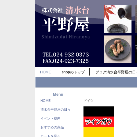
HOME
shopのトップ
ブログ清水台平野屋の日
Menu
HOME
ドイツ
清水台平野屋の日々
イベント案内
おすすめの商品
カートを見る