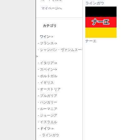
ラインガウ
マイページへ
カテゴリ
ワイン
->
ナーエ
- フランス->
- シャンパン・ヴァンムスー-
>
- イタリア->
- スペイン->
- ポルトガル
- イギリス
- オーストリア
- ブルガリア
- ハンガリー
- ルーマニア
- ジョージア
- イスラエル
- ドイツ
->
- ラインガウ