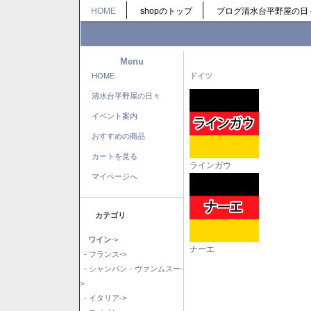
HOME
shopのトップ
ブログ清水台平野屋の日
Menu
HOME
ドイツ
清水台平野屋の日々
イベント案内
おすすめの商品
カートを見る
ラインガウ
マイページへ
カテゴリ
ワイン
->
ナーエ
- フランス->
- シャンパン・ヴァンムスー-
>
- イタリア->