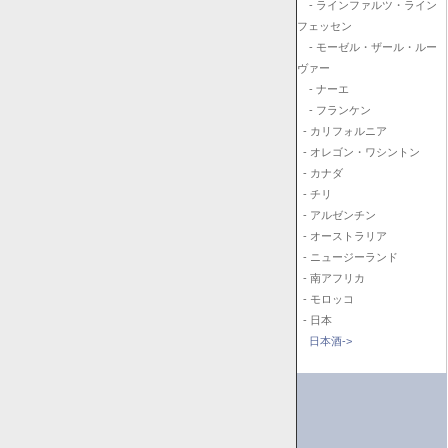
- ラインファルツ・ライン
フェッセン
- モーゼル・ザール・ルー
ヴァー
- ナーエ
- フランケン
- カリフォルニア
- オレゴン・ワシントン
- カナダ
- チリ
- アルゼンチン
- オーストラリア
- ニュージーランド
- 南アフリカ
- モロッコ
- 日本
日本酒->