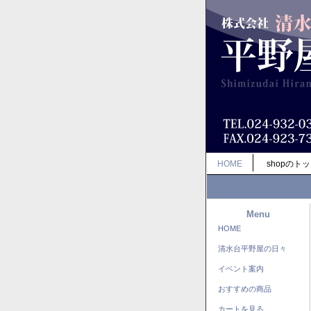
HOME
shopのト
Menu
HOME
清水台平野屋の日々
イベント案内
おすすめの商品
カートを見る