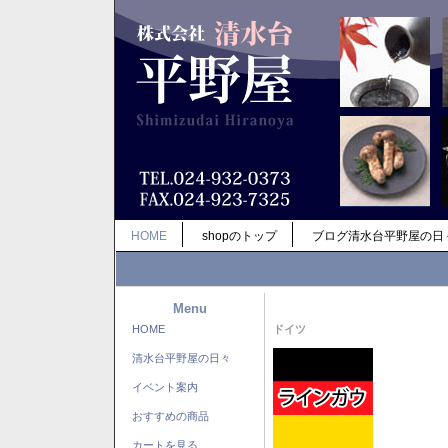
HOME
shopのトップ
ブログ清水台平野屋の日
Menu
HOME
ドイツ
清水台平野屋の日々
イベント案内
おすすめの商品
カートを見る