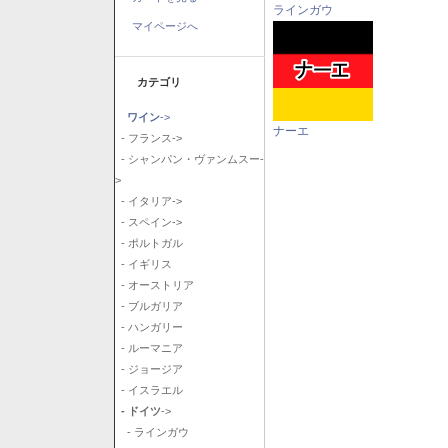
ラインガウ
マイページへ
カテゴリ
ワイン
->
ナーエ
- フランス->
- シャンパン・ヴァンムスー-
>
- イタリア->
- スペイン->
- ポルトガル
- イギリス
- オーストリア
- ブルガリア
- ハンガリー
- ルーマニア
- ジョージア
- イスラエル
- ドイツ
->
- ラインガウ