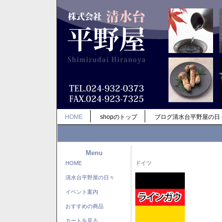
HOME
shopのトップ
ブログ清水台平野屋の日
Menu
HOME
ドイツ
清水台平野屋の日々
イベント案内
おすすめの商品
カートを見る