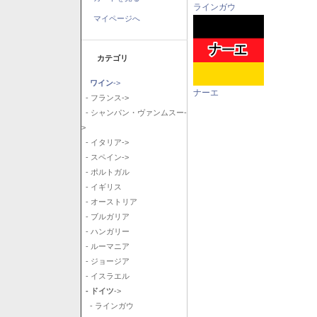
ラインガウ
マイページへ
カテゴリ
ワイン
->
ナーエ
- フランス->
- シャンパン・ヴァンムスー-
>
- イタリア->
- スペイン->
- ポルトガル
- イギリス
- オーストリア
- ブルガリア
- ハンガリー
- ルーマニア
- ジョージア
- イスラエル
- ドイツ
->
- ラインガウ