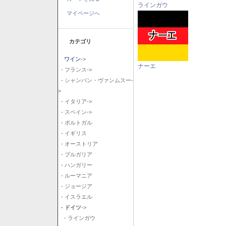
ラインガウ
マイページへ
カテゴリ
ワイン
->
ナーエ
- フランス->
- シャンパン・ヴァンムスー-
>
- イタリア->
- スペイン->
- ポルトガル
- イギリス
- オーストリア
- ブルガリア
- ハンガリー
- ルーマニア
- ジョージア
- イスラエル
- ドイツ
->
- ラインガウ