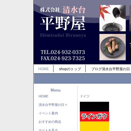
HOME
shopのトップ
ブログ清水台平野屋の日
Menu
HOME
ドイツ
清水台平野屋の日々
イベント案内
おすすめの商品
カートを見る