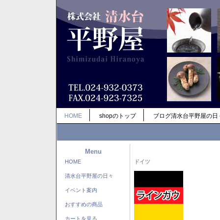
HOME
shopのトップ
ブログ清水台平野屋の日
Menu
HOME
ドイツ
清水台平野屋の日々
イベント案内
おすすめの商品
カートを見る