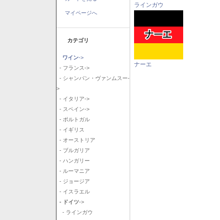
ラインガウ
マイページへ
カテゴリ
ワイン
->
ナーエ
- フランス->
- シャンパン・ヴァンムスー-
>
- イタリア->
- スペイン->
- ポルトガル
- イギリス
- オーストリア
- ブルガリア
- ハンガリー
- ルーマニア
- ジョージア
- イスラエル
- ドイツ
->
- ラインガウ