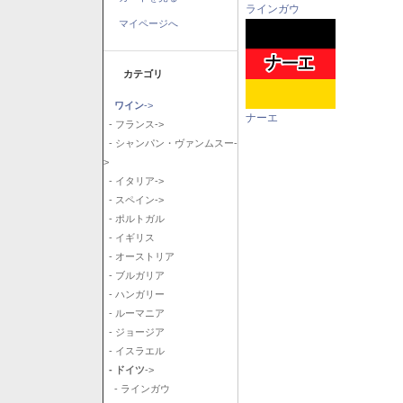
ラインガウ
マイページへ
カテゴリ
ワイン
->
ナーエ
- フランス->
- シャンパン・ヴァンムスー-
>
- イタリア->
- スペイン->
- ポルトガル
- イギリス
- オーストリア
- ブルガリア
- ハンガリー
- ルーマニア
- ジョージア
- イスラエル
- ドイツ
->
- ラインガウ