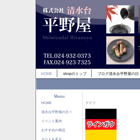
HOME
shopのトップ
ブログ清水台平野屋の日
Menu
HOME
ドイツ
清水台平野屋の日々
イベント案内
おすすめの商品
カートを見る