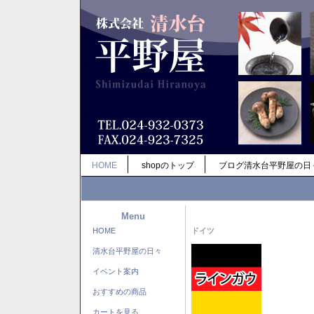
HOME
shopのトップ
ブログ清水台平野屋の日
Menu
HOME
ドイツ
清水台平野屋の日々
イベント案内
おすすめの商品
カートを見る