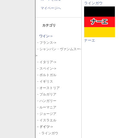
ラインガウ
マイページへ
カテゴリ
ワイン
->
ナーエ
- フランス->
- シャンパン・ヴァンムスー-
>
- イタリア->
- スペイン->
- ポルトガル
- イギリス
- オーストリア
- ブルガリア
- ハンガリー
- ルーマニア
- ジョージア
- イスラエル
- ドイツ
->
- ラインガウ