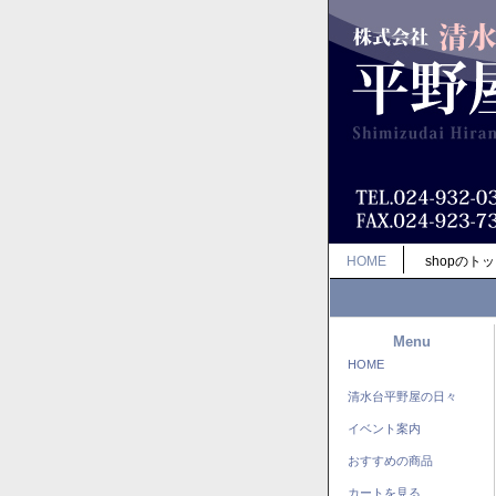
HOME
shopのト
Menu
HOME
清水台平野屋の日々
イベント案内
おすすめの商品
カートを見る