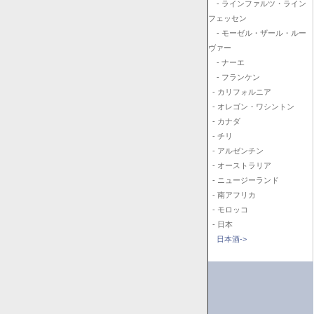
- ラインファルツ・ライン
フェッセン
- モーゼル・ザール・ルー
ヴァー
- ナーエ
- フランケン
- カリフォルニア
- オレゴン・ワシントン
- カナダ
- チリ
- アルゼンチン
- オーストラリア
- ニュージーランド
- 南アフリカ
- モロッコ
- 日本
日本酒->