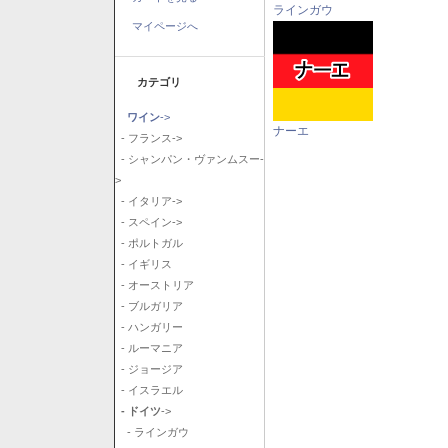
ラインガウ
マイページへ
カテゴリ
ワイン
->
ナーエ
- フランス->
- シャンパン・ヴァンムスー-
>
- イタリア->
- スペイン->
- ポルトガル
- イギリス
- オーストリア
- ブルガリア
- ハンガリー
- ルーマニア
- ジョージア
- イスラエル
- ドイツ
->
- ラインガウ