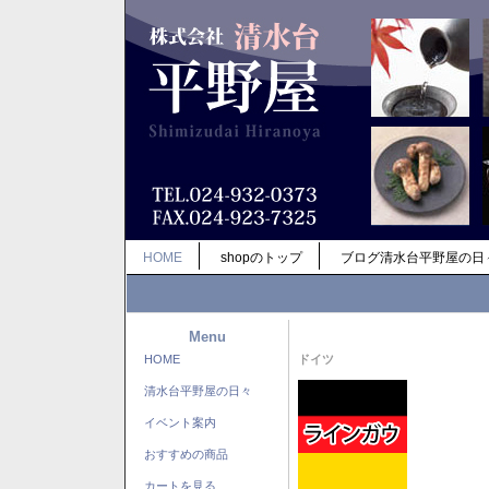
HOME
shopのトップ
ブログ清水台平野屋の日
Menu
HOME
ドイツ
清水台平野屋の日々
イベント案内
おすすめの商品
カートを見る