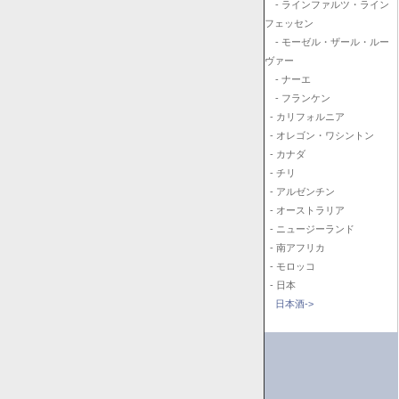
- ラインファルツ・ライン
フェッセン
- モーゼル・ザール・ルー
ヴァー
- ナーエ
- フランケン
- カリフォルニア
- オレゴン・ワシントン
- カナダ
- チリ
- アルゼンチン
- オーストラリア
- ニュージーランド
- 南アフリカ
- モロッコ
- 日本
日本酒->