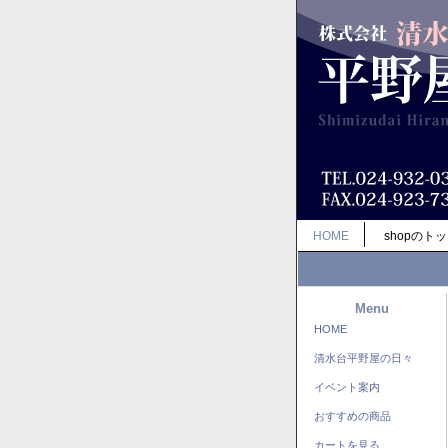
HOME
shopのト
Menu
HOME
清水台平野屋の日々
イベント案内
おすすめの商品
カートを見る