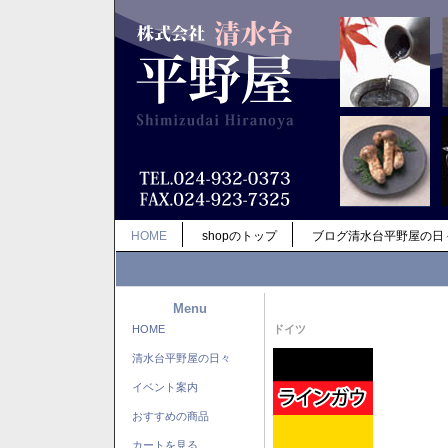
HOME
shopのトップ
ブログ清水台平野屋の日
Menu
HOME
ドイツ
清水台平野屋の日々
イベント案内
おすすめの商品
カートを見る