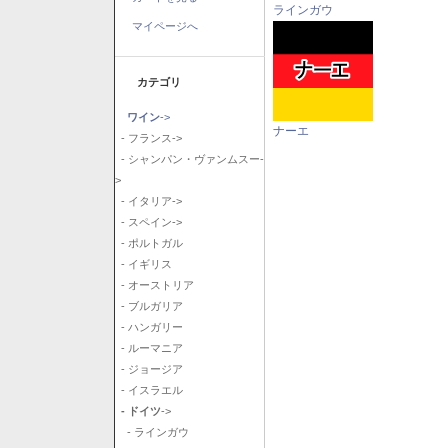
ラインガウ
マイページへ
カテゴリ
ワイン
->
ナーエ
- フランス->
- シャンパン・ヴァンムスー-
>
- イタリア->
- スペイン->
- ポルトガル
- イギリス
- オーストリア
- ブルガリア
- ハンガリー
- ルーマニア
- ジョージア
- イスラエル
- ドイツ
->
- ラインガウ