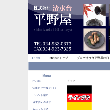
HOME
shopのトップ
ブログ清水台平野屋の日
Menu
HOME
ドイツ
清水台平野屋の日々
イベント案内
おすすめの商品
カートを見る