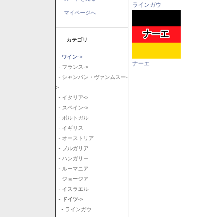
ラインガウ
マイページへ
カテゴリ
ワイン
->
ナーエ
- フランス->
- シャンパン・ヴァンムスー-
>
- イタリア->
- スペイン->
- ポルトガル
- イギリス
- オーストリア
- ブルガリア
- ハンガリー
- ルーマニア
- ジョージア
- イスラエル
- ドイツ
->
- ラインガウ