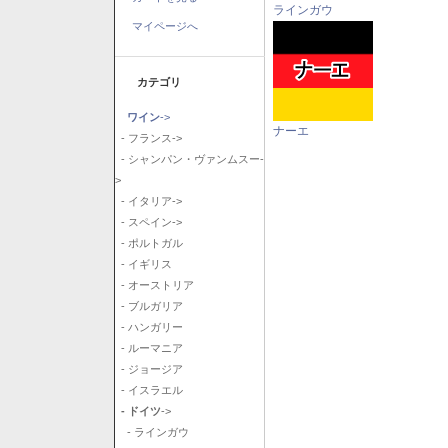
ラインガウ
マイページへ
カテゴリ
ワイン
->
ナーエ
- フランス->
- シャンパン・ヴァンムスー-
>
- イタリア->
- スペイン->
- ポルトガル
- イギリス
- オーストリア
- ブルガリア
- ハンガリー
- ルーマニア
- ジョージア
- イスラエル
- ドイツ
->
- ラインガウ