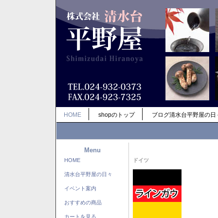
HOME
shopのトップ
ブログ清水台平野屋の日
Menu
HOME
ドイツ
清水台平野屋の日々
イベント案内
おすすめの商品
カートを見る