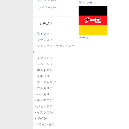
ラインガウ
マイページへ
カテゴリ
ワイン
->
ナーエ
- フランス->
- シャンパン・ヴァンムスー-
>
- イタリア->
- スペイン->
- ポルトガル
- イギリス
- オーストリア
- ブルガリア
- ハンガリー
- ルーマニア
- ジョージア
- イスラエル
- ドイツ
->
- ラインガウ