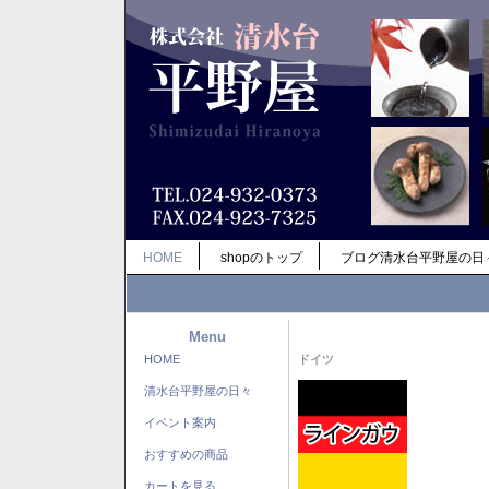
HOME
shopのトップ
ブログ清水台平野屋の日
Menu
HOME
ドイツ
清水台平野屋の日々
イベント案内
おすすめの商品
カートを見る