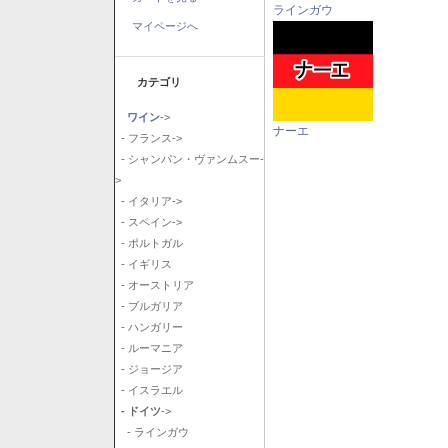
ラインガウ
マイページへ
カテゴリ
ワイン
->
ナーエ
- フランス->
- シャンパン・ヴァンムスー-
>
- イタリア->
- スペイン->
- ポルトガル
- イギリス
- オーストリア
- ブルガリア
- ハンガリー
- ルーマニア
- ジョージア
- イスラエル
- ドイツ
->
- ラインガウ