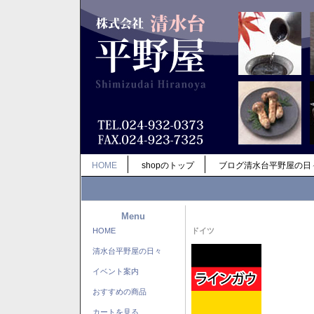
HOME
shopのトップ
ブログ清水台平野屋の日
Menu
HOME
ドイツ
清水台平野屋の日々
イベント案内
おすすめの商品
カートを見る