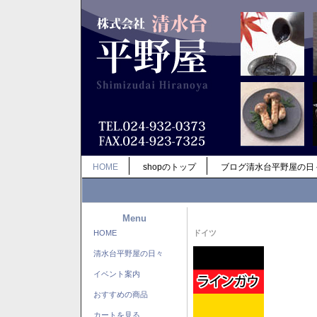
HOME
shopのトップ
ブログ清水台平野屋の日
Menu
HOME
ドイツ
清水台平野屋の日々
イベント案内
おすすめの商品
カートを見る