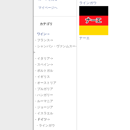
ラインガウ
マイページへ
カテゴリ
ワイン
->
ナーエ
- フランス->
- シャンパン・ヴァンムスー-
>
- イタリア->
- スペイン->
- ポルトガル
- イギリス
- オーストリア
- ブルガリア
- ハンガリー
- ルーマニア
- ジョージア
- イスラエル
- ドイツ
->
- ラインガウ