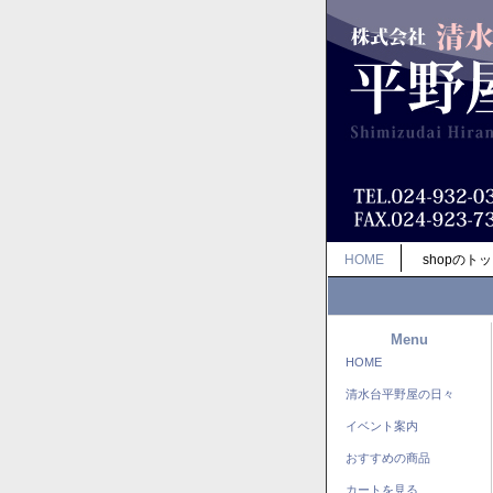
HOME
shopのト
Menu
HOME
清水台平野屋の日々
イベント案内
おすすめの商品
カートを見る