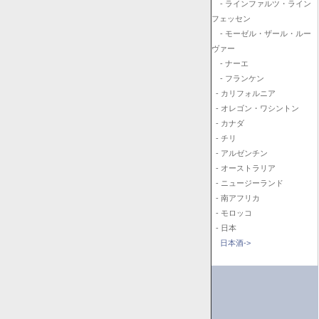
- ラインファルツ・ライン
フェッセン
- モーゼル・ザール・ルー
ヴァー
- ナーエ
- フランケン
- カリフォルニア
- オレゴン・ワシントン
- カナダ
- チリ
- アルゼンチン
- オーストラリア
- ニュージーランド
- 南アフリカ
- モロッコ
- 日本
日本酒->