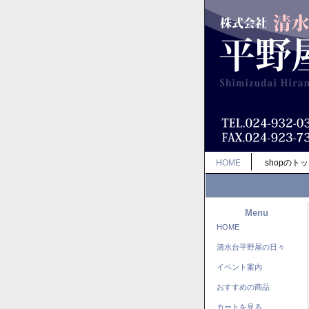
HOME
shopのト
Menu
HOME
清水台平野屋の日々
イベント案内
おすすめの商品
カートを見る