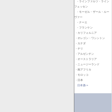
- ラインファルツ・ライン
フェッセン
- モーゼル・ザール・ルー
ヴァー
- ナーエ
- フランケン
- カリフォルニア
- オレゴン・ワシントン
- カナダ
- チリ
- アルゼンチン
- オーストラリア
- ニュージーランド
- 南アフリカ
- モロッコ
- 日本
日本酒->