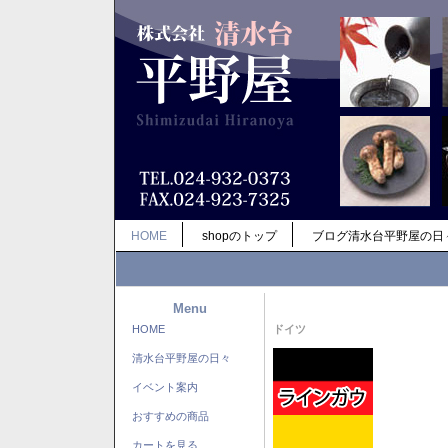
HOME
shopのトップ
ブログ清水台平野屋の日
Menu
HOME
ドイツ
清水台平野屋の日々
イベント案内
おすすめの商品
カートを見る