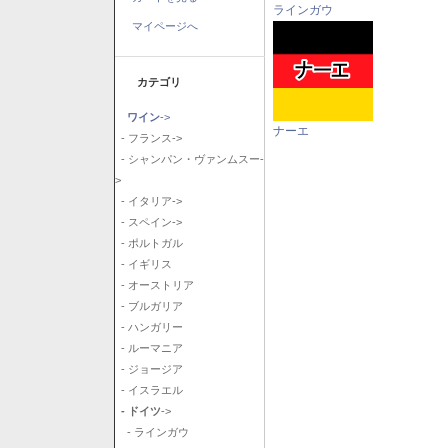
ラインガウ
マイページへ
カテゴリ
ワイン
->
ナーエ
- フランス->
- シャンパン・ヴァンムスー-
>
- イタリア->
- スペイン->
- ポルトガル
- イギリス
- オーストリア
- ブルガリア
- ハンガリー
- ルーマニア
- ジョージア
- イスラエル
- ドイツ
->
- ラインガウ