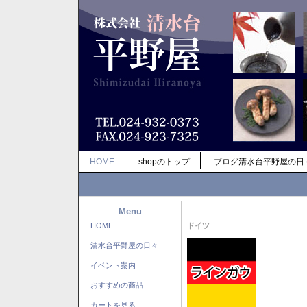
HOME
shopのトップ
ブログ清水台平野屋の日
Menu
HOME
ドイツ
清水台平野屋の日々
イベント案内
おすすめの商品
カートを見る