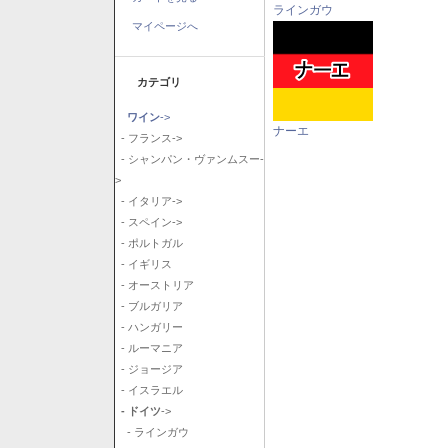
ラインガウ
マイページへ
カテゴリ
ワイン
->
ナーエ
- フランス->
- シャンパン・ヴァンムスー-
>
- イタリア->
- スペイン->
- ポルトガル
- イギリス
- オーストリア
- ブルガリア
- ハンガリー
- ルーマニア
- ジョージア
- イスラエル
- ドイツ
->
- ラインガウ