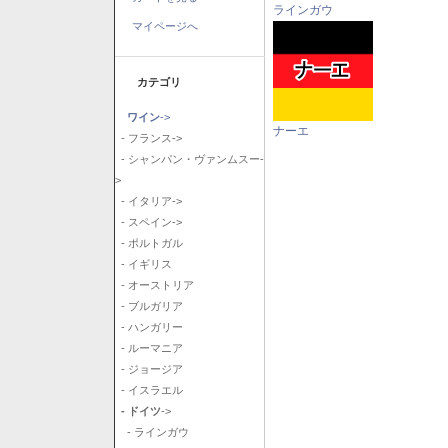
ラインガウ
マイページへ
カテゴリ
ワイン
->
ナーエ
- フランス->
- シャンパン・ヴァンムスー-
>
- イタリア->
- スペイン->
- ポルトガル
- イギリス
- オーストリア
- ブルガリア
- ハンガリー
- ルーマニア
- ジョージア
- イスラエル
- ドイツ
->
- ラインガウ