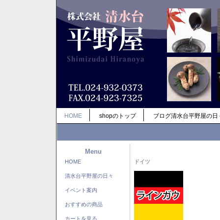
HOME
shopのトップ
ブログ清水台平野屋の日
Menu
HOME
ドイツ
清水台平野屋の日々
イベント案内
おすすめの商品
カートを見る