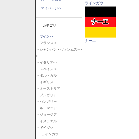
ラインガウ
マイページへ
カテゴリ
ワイン
->
ナーエ
- フランス->
- シャンパン・ヴァンムスー-
>
- イタリア->
- スペイン->
- ポルトガル
- イギリス
- オーストリア
- ブルガリア
- ハンガリー
- ルーマニア
- ジョージア
- イスラエル
- ドイツ
->
- ラインガウ