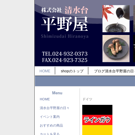
HOME
shopのトップ
ブログ清水台平野屋の日
Menu
HOME
ドイツ
清水台平野屋の日々
イベント案内
おすすめの商品
カートを見る