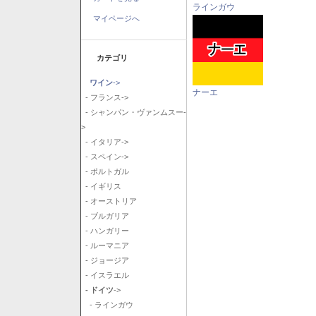
ラインガウ
マイページへ
カテゴリ
ワイン
->
ナーエ
- フランス->
- シャンパン・ヴァンムスー-
>
- イタリア->
- スペイン->
- ポルトガル
- イギリス
- オーストリア
- ブルガリア
- ハンガリー
- ルーマニア
- ジョージア
- イスラエル
- ドイツ
->
- ラインガウ