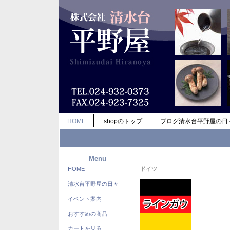
HOME
shopのトップ
ブログ清水台平野屋の日
Menu
HOME
ドイツ
清水台平野屋の日々
イベント案内
おすすめの商品
カートを見る