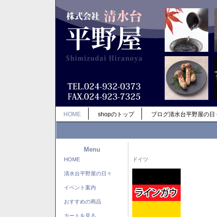
HOME
shopのトップ
ブログ清水台平野屋の日
Menu
HOME
ドイツ
清水台平野屋の日々
イベント案内
おすすめの商品
カートを見る