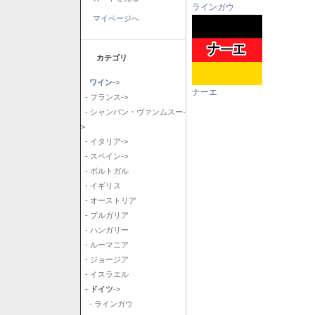
ラインガウ
マイページへ
カテゴリ
ワイン
->
ナーエ
- フランス->
- シャンパン・ヴァンムスー-
>
- イタリア->
- スペイン->
- ポルトガル
- イギリス
- オーストリア
- ブルガリア
- ハンガリー
- ルーマニア
- ジョージア
- イスラエル
- ドイツ
->
- ラインガウ