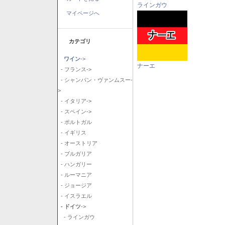
ラインガウ
マイページへ
カテゴリ
ワイン
->
ナーエ
- フランス->
- シャンパン・ヴァンムスー-
>
- イタリア->
- スペイン->
- ポルトガル
- イギリス
- オーストリア
- ブルガリア
- ハンガリー
- ルーマニア
- ジョージア
- イスラエル
- ドイツ
->
- ラインガウ