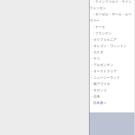
- ラインファルツ・ライン
フェッセン
- モーゼル・ザール・ルー
ヴァー
- ナーエ
- フランケン
- カリフォルニア
- オレゴン・ワシントン
- カナダ
- チリ
- アルゼンチン
- オーストラリア
- ニュージーランド
- 南アフリカ
- モロッコ
- 日本
日本酒->