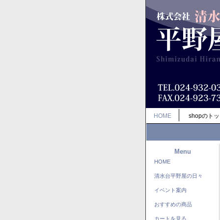
HOME
shopのト
Menu
HOME
清水台平野屋の日々
イベント案内
おすすめの商品
カートを見る