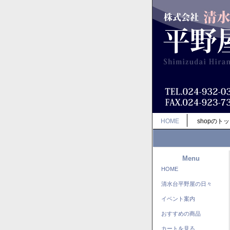
HOME
shopのト
Menu
HOME
清水台平野屋の日々
イベント案内
おすすめの商品
カートを見る