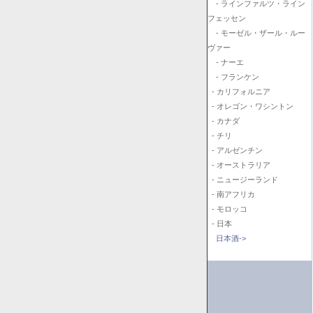
- ラインファルツ・ライン
フェッセン
- モーゼル・ザール・ルー
ヴァー
- ナーエ
- フランケン
- カリフォルニア
- オレゴン・ワシントン
- カナダ
- チリ
- アルゼンチン
- オーストラリア
- ニュージーランド
- 南アフリカ
- モロッコ
- 日本
日本酒->