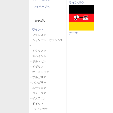
ラインガウ
マイページへ
カテゴリ
ワイン
->
ナーエ
- フランス->
- シャンパン・ヴァンムスー-
>
- イタリア->
- スペイン->
- ポルトガル
- イギリス
- オーストリア
- ブルガリア
- ハンガリー
- ルーマニア
- ジョージア
- イスラエル
- ドイツ
->
- ラインガウ