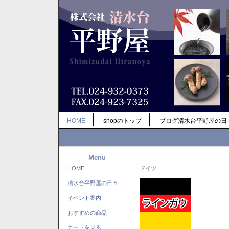
HOME
shopのトップ
ブログ清水台平野屋の日
Menu
HOME
ドイツ
清水台平野屋の日々
イベント案内
おすすめの商品
カートを見る