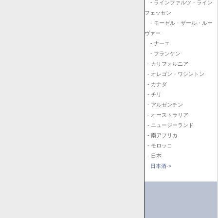
- ラインファルツ・ライン
フェッセン
- モーゼル・ザール・ルー
ヴァー
- ナーエ
- フランケン
- カリフォルニア
- オレゴン・ワシントン
- カナダ
- チリ
- アルゼンチン
- オーストラリア
- ニュージーランド
- 南アフリカ
- モロッコ
- 日本
日本酒->