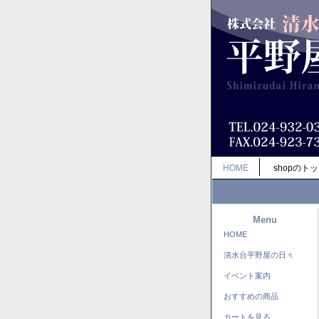
HOME
shopのト
Menu
HOME
清水台平野屋の日々
イベント案内
おすすめの商品
カートを見る