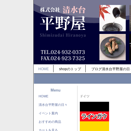
HOME
shopのトップ
ブログ清水台平野屋の日
Menu
HOME
ドイツ
清水台平野屋の日々
イベント案内
おすすめの商品
カートを見る