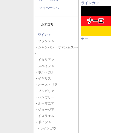
ラインガウ
マイページへ
カテゴリ
ワイン
->
ナーエ
- フランス->
- シャンパン・ヴァンムスー-
>
- イタリア->
- スペイン->
- ポルトガル
- イギリス
- オーストリア
- ブルガリア
- ハンガリー
- ルーマニア
- ジョージア
- イスラエル
- ドイツ
->
- ラインガウ