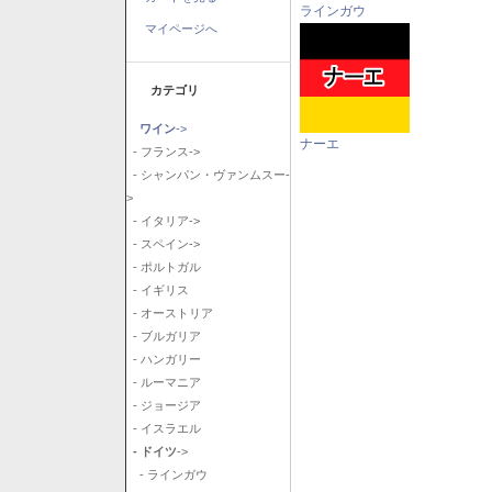
ラインガウ
マイページへ
カテゴリ
ワイン
->
ナーエ
- フランス->
- シャンパン・ヴァンムスー-
>
- イタリア->
- スペイン->
- ポルトガル
- イギリス
- オーストリア
- ブルガリア
- ハンガリー
- ルーマニア
- ジョージア
- イスラエル
- ドイツ
->
- ラインガウ