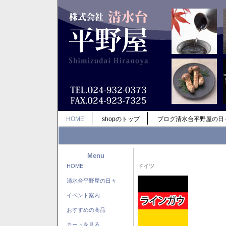
HOME
shopのトップ
ブログ清水台平野屋の日
Menu
HOME
ドイツ
清水台平野屋の日々
イベント案内
おすすめの商品
カートを見る