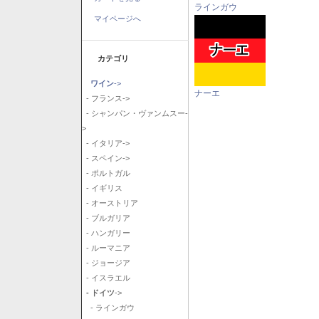
ラインガウ
マイページへ
カテゴリ
ワイン
->
ナーエ
- フランス->
- シャンパン・ヴァンムスー-
>
- イタリア->
- スペイン->
- ポルトガル
- イギリス
- オーストリア
- ブルガリア
- ハンガリー
- ルーマニア
- ジョージア
- イスラエル
- ドイツ
->
- ラインガウ