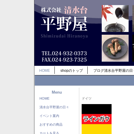
HOME
shopのトップ
ブログ清水台平野屋の日
Menu
HOME
ドイツ
清水台平野屋の日々
イベント案内
おすすめの商品
カートを見る