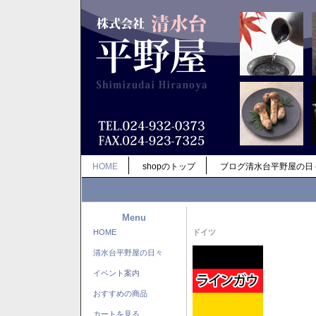
HOME
shopのトップ
ブログ清水台平野屋の日
Menu
HOME
ドイツ
清水台平野屋の日々
イベント案内
おすすめの商品
カートを見る