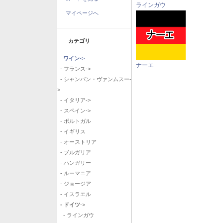
ラインガウ
マイページへ
カテゴリ
ワイン
->
ナーエ
- フランス->
- シャンパン・ヴァンムスー-
>
- イタリア->
- スペイン->
- ポルトガル
- イギリス
- オーストリア
- ブルガリア
- ハンガリー
- ルーマニア
- ジョージア
- イスラエル
- ドイツ
->
- ラインガウ