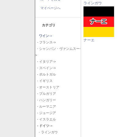
ラインガウ
マイページへ
カテゴリ
ワイン
->
ナーエ
- フランス->
- シャンパン・ヴァンムスー-
>
- イタリア->
- スペイン->
- ポルトガル
- イギリス
- オーストリア
- ブルガリア
- ハンガリー
- ルーマニア
- ジョージア
- イスラエル
- ドイツ
->
- ラインガウ