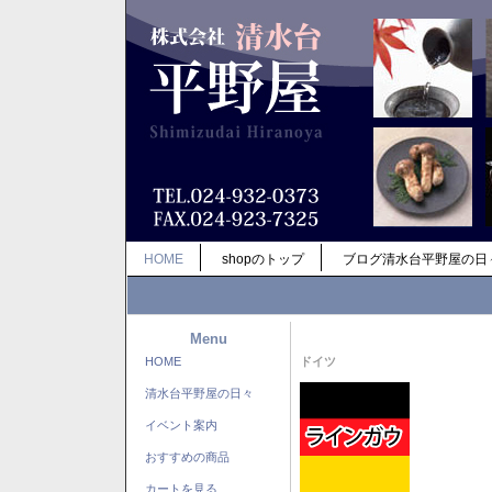
HOME
shopのトップ
ブログ清水台平野屋の日
Menu
HOME
ドイツ
清水台平野屋の日々
イベント案内
おすすめの商品
カートを見る