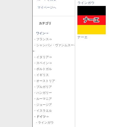
ラインガウ
マイページへ
カテゴリ
ワイン
->
ナーエ
- フランス->
- シャンパン・ヴァンムスー-
>
- イタリア->
- スペイン->
- ポルトガル
- イギリス
- オーストリア
- ブルガリア
- ハンガリー
- ルーマニア
- ジョージア
- イスラエル
- ドイツ
->
- ラインガウ