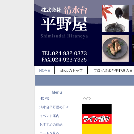
HOME
shopのトップ
ブログ清水台平野屋の日
Menu
HOME
ドイツ
清水台平野屋の日々
イベント案内
おすすめの商品
カートを見る