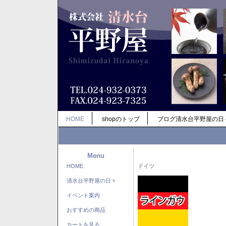
HOME
shopのトップ
ブログ清水台平野屋の日
Menu
HOME
ドイツ
清水台平野屋の日々
イベント案内
おすすめの商品
カートを見る