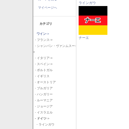
ラインガウ
マイページへ
カテゴリ
ワイン
->
ナーエ
- フランス->
- シャンパン・ヴァンムスー-
>
- イタリア->
- スペイン->
- ポルトガル
- イギリス
- オーストリア
- ブルガリア
- ハンガリー
- ルーマニア
- ジョージア
- イスラエル
- ドイツ
->
- ラインガウ