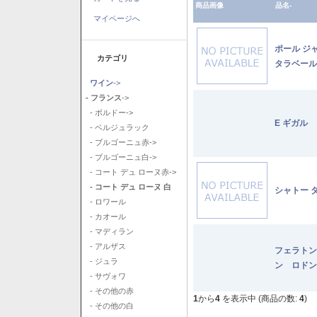
商品画像
品名-
マイページへ
ポール ジ
カテゴリ
タラベール
ワイン
->
- フランス
->
- ボルドー->
E ギガル
- ベルジュラック
- ブルゴーニュ赤->
- ブルゴーニュ白->
- コート デュ ローヌ赤->
- コート デュ ローヌ 白
シャトー 
- ロワール
- カオール
- マディラン
- アルザス
フェラトン
- ジュラ
ン ロドン
- サヴォワ
- その他の赤
1
から
4
を表示中 (商品の数:
4
)
- その他の白