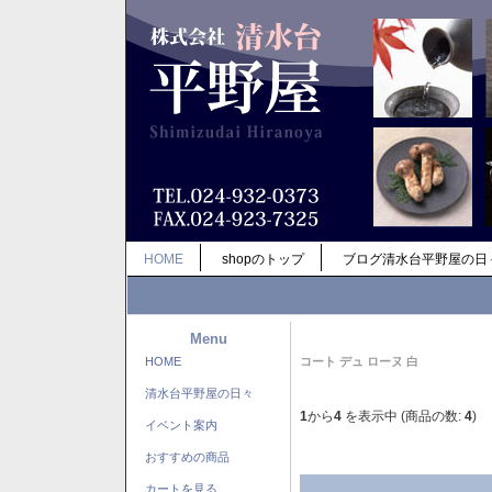
HOME
shopのトップ
ブログ清水台平野屋の日
Menu
HOME
コート デュ ローヌ 白
清水台平野屋の日々
1
から
4
を表示中 (商品の数:
4
)
イベント案内
おすすめの商品
カートを見る