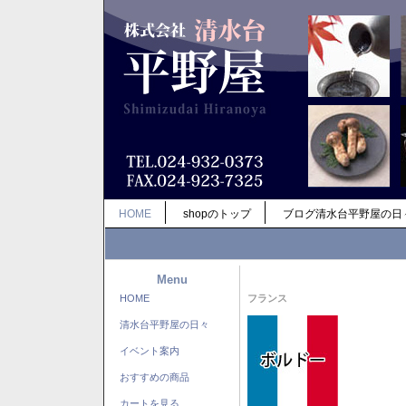
HOME
shopのトップ
ブログ清水台平野屋の日
Menu
HOME
フランス
清水台平野屋の日々
イベント案内
おすすめの商品
カートを見る