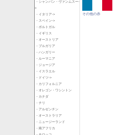
- シャンパン・ヴァンムスー-
>
その他の赤
- イタリア->
- スペイン->
- ポルトガル
- イギリス
- オーストリア
- ブルガリア
- ハンガリー
- ルーマニア
- ジョージア
- イスラエル
- ドイツ->
- カリフォルニア
- オレゴン・ワシントン
- カナダ
- チリ
- アルゼンチン
- オーストラリア
- ニュージーランド
- 南アフリカ
- モロッコ